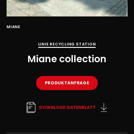
MIANE
MI
LINIE RECYCLING STATION
Miane collection
PRODUKTANFRAGE
DOWNLOAD DATENBLATT