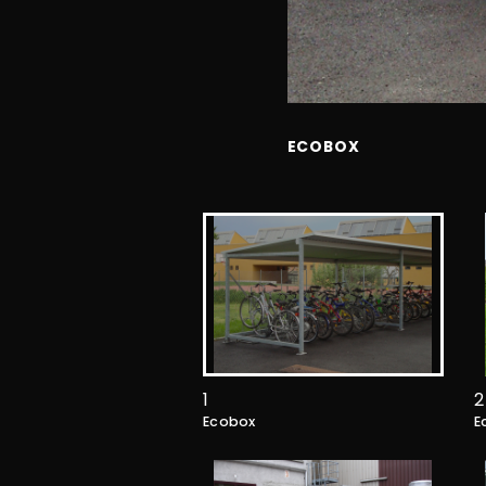
ECOBOX
1
2
Ecobox
E