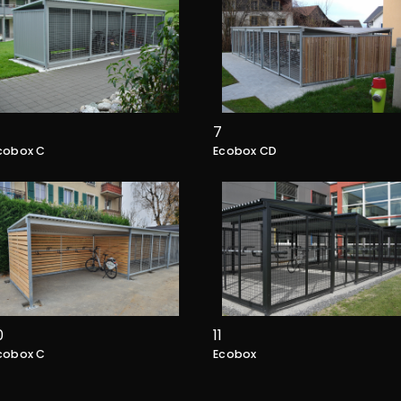
7
cobox C
Ecobox CD
0
11
cobox C
Ecobox