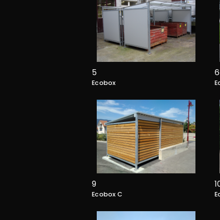
5
6
Ecobox
E
9
1
Ecobox C
E