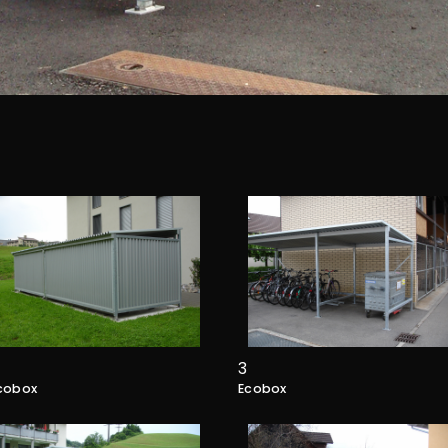
3
cobox
Ecobox