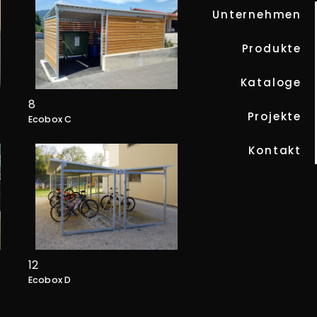
Unternehmen
Produkte
Kataloge
8
Projekte
Ecobox C
Kontakt
12
Ecobox D