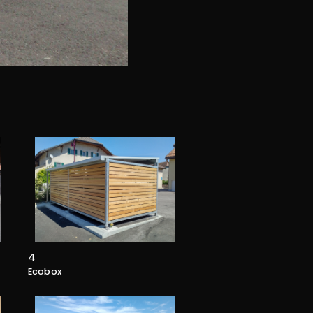
ECOBOX
4
Ecobox