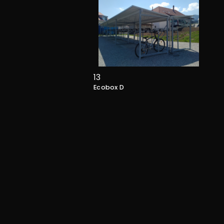
13
Ecobox D