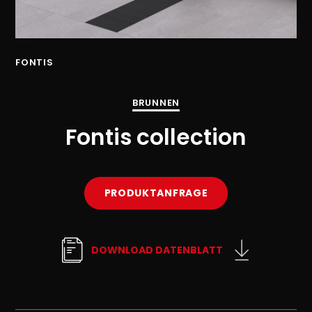
FONTIS
FO
BRUNNEN
Fontis collection
PRODUKTANFRAGE
DOWNLOAD DATENBLATT