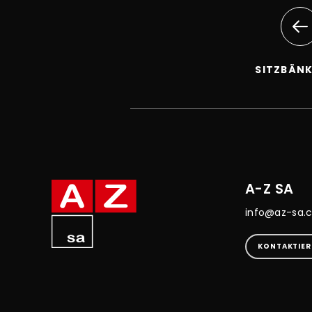
SITZBÄN
A-Z SA
info@az-sa.
KONTAKTIER