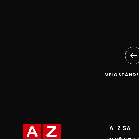
VELOSTÄNDE
A-Z SA
info@az-sa.