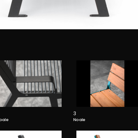
3
oale
Noale