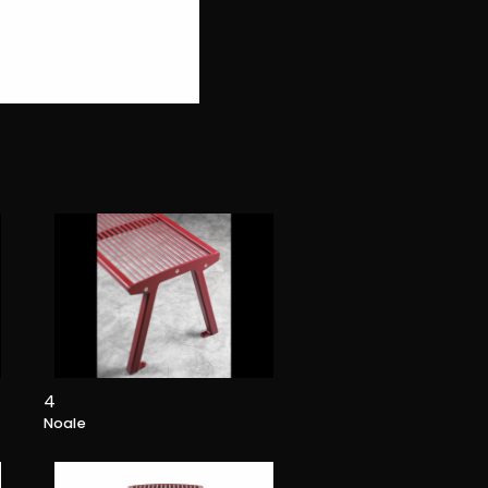
NOALE
4
Noale