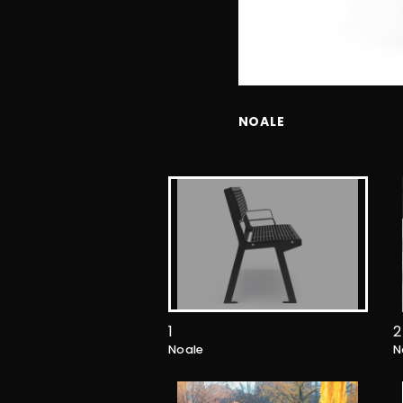
NOALE
1
2
Noale
N