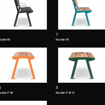
7
oale M
Noale W
0
11
oale P W
Noale P W D