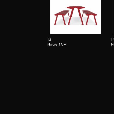
13
1
Noale TA M
N