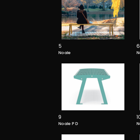
5
6
Noale
N
9
1
Noale P D
N