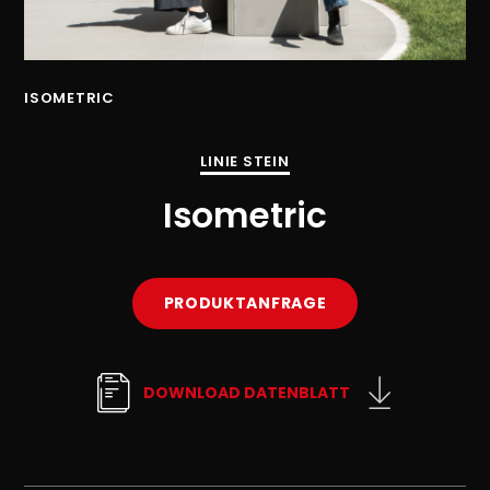
ISOMETRIC
IS
LINIE STEIN
Isometric
PRODUKTANFRAGE
DOWNLOAD DATENBLATT