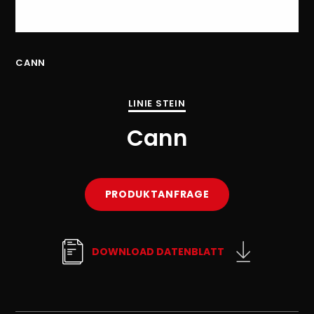
CANN
CA
LINIE STEIN
Cann
PRODUKTANFRAGE
DOWNLOAD DATENBLATT