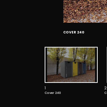
COVER 240
1
2
Cover 240
C