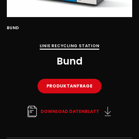
BUND
BU
LINIE RECYCLING STATION
Bund
PRODUKTANFRAGE
DOWNLOAD DATENBLATT