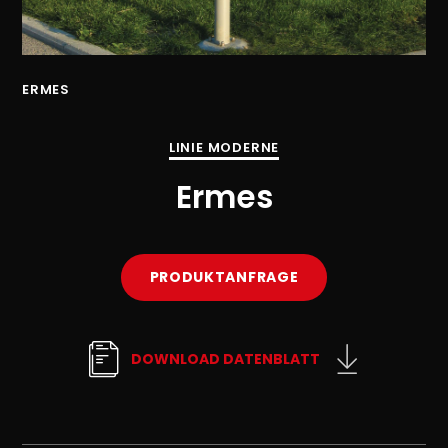
ERMES
ER
LINIE MODERNE
Ermes
PRODUKTANFRAGE
DOWNLOAD DATENBLATT