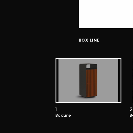
BOX LINE
1
2
Box Line
B