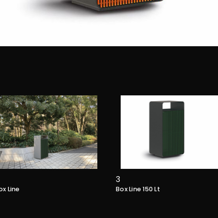
3
ox Line
Box Line 150 Lt