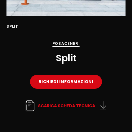
SPLIT
SP
POSACENERI
Split
RICHIEDI INFORMAZIONI
SCARICA SCHEDA TECNICA