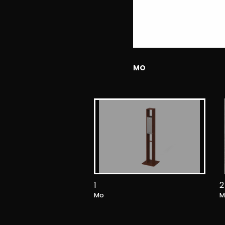
MO
1
2
Mo
M