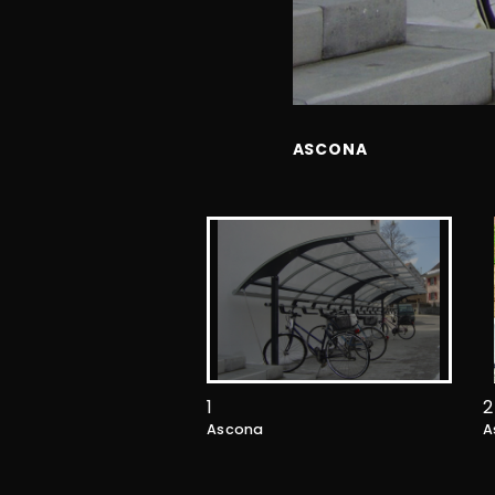
ASCONA
1
2
Ascona
A