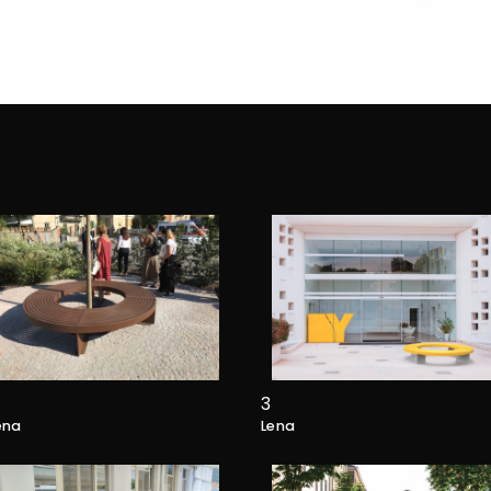
3
ena
Lena