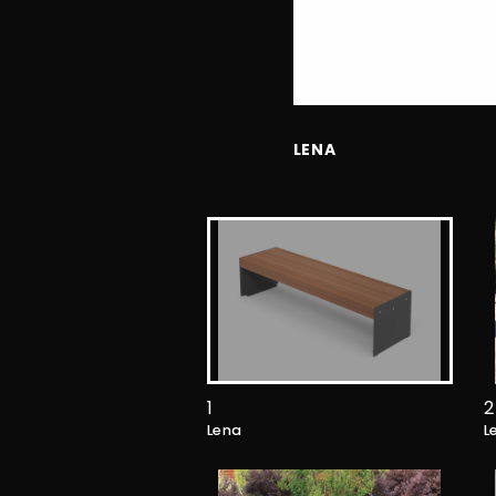
LENA
1
2
Lena
L