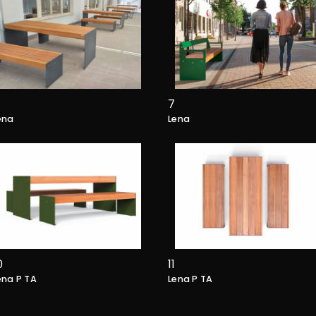
7
ena
Lena
0
11
ena P TA
Lena P TA