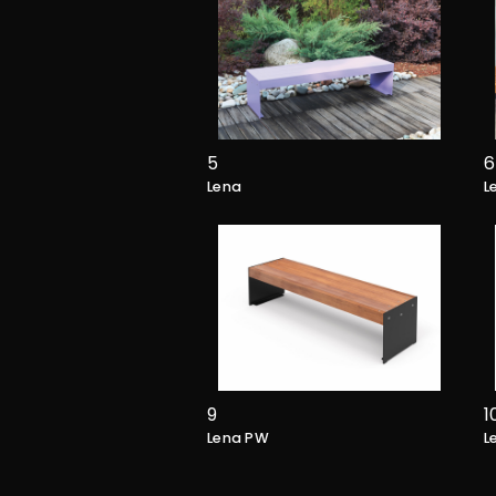
5
6
Lena
L
9
1
Lena PW
L