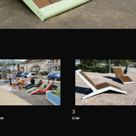
3
ive
Live