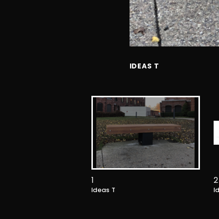
IDEAS T
1
2
Ideas T
I