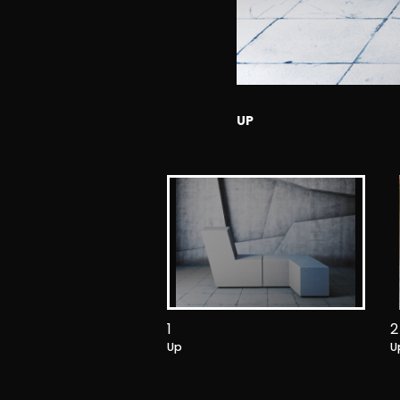
UP
1
2
Up
U