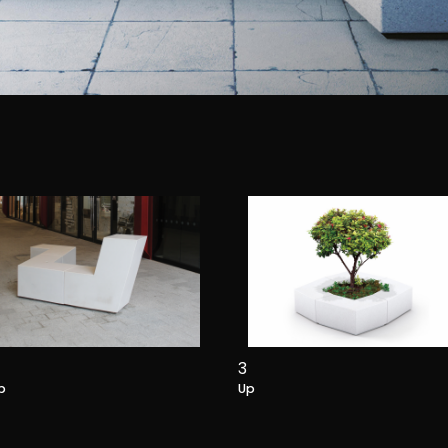
3
p
Up