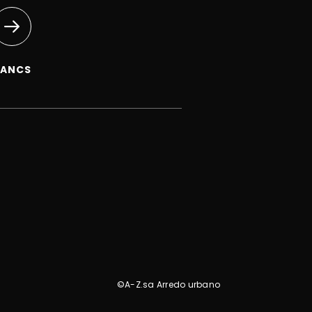
BANCS
©A-Z.sa Arredo urbano