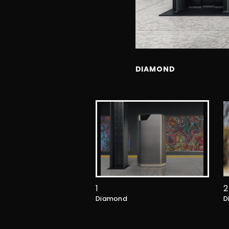
DIAMOND
1
2
Diamond
D