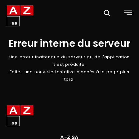
Potelets et bornes
Vitrines d’affichage
Decks - Chaise longues
Erreur interne du serveur
Systèmes d’ombrage
Une erreur inattendue du serveur ou de l'application
s'est produite.
Faites une nouvelle tentative d'accès à la page plus
tard.
A-Z SA